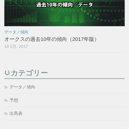
データ／傾向
オークスの過去10年の傾向（2017年版）
18 5月, 2017
カテゴリー
データ／傾向
予想
出馬表