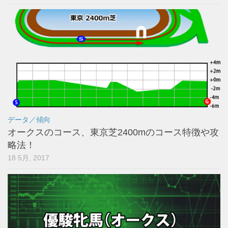
データ／傾向
オークスのコース、東京芝2400mのコース特徴や攻
略法！
18 5月, 2017