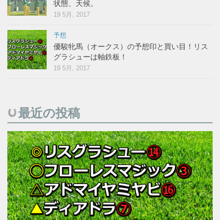
状態、天候。
19 5月, 2017
予想
優駿牝馬（オークス）の予想印と買い目！リス
グラシューは軸鉄板！
19 5月, 2017
最近の投稿