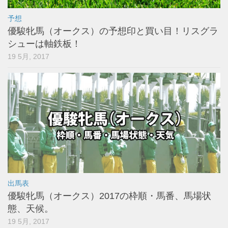
予想
優駿牝馬（オークス）の予想印と買い目！リスグラ
シューは軸鉄板！
19 5月, 2017
出馬表
優駿牝馬（オークス）2017の枠順・馬番、馬場状
態、天候。
19 5月, 2017