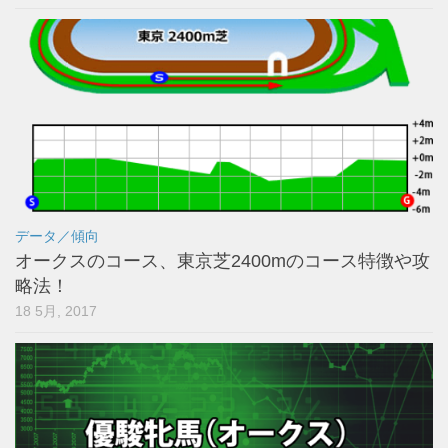
データ／傾向
オークスのコース、東京芝2400mのコース特徴や攻
略法！
18 5月, 2017