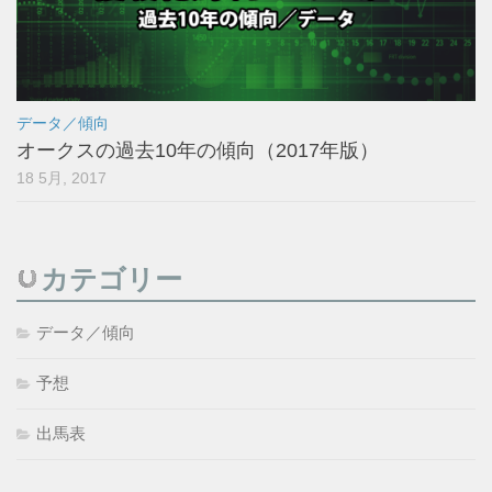
データ／傾向
オークスの過去10年の傾向（2017年版）
18 5月, 2017
カテゴリー
データ／傾向
予想
出馬表