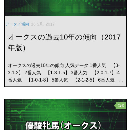
データ／傾向
18 5月, 2017
オークスの過去10年の傾向（2017
年版）
オークスの過去10年の傾向 人気データ 1番人気 【3-
3-1-3】 2番人気 【1-3-1-5】 3番人気 【2-0-1-7】 4
番人気 【1-0-1-8】 5番人気 【2-1-2-5】 6番人気 ...
0