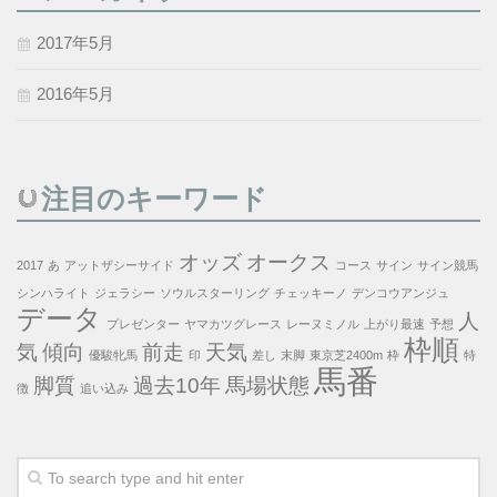
2017年5月
2016年5月
注目のキーワード
オッズ
オークス
2017
あ
アットザシーサイド
コース
サイン
サイン競馬
シンハライト
ジェラシー
ソウルスターリング
チェッキーノ
デンコウアンジュ
データ
人
プレゼンター
ヤマカツグレース
レーヌミノル
上がり最速
予想
枠順
気
傾向
前走
天気
優駿牝馬
印
差し
末脚
東京芝2400m
枠
特
馬番
脚質
過去10年
馬場状態
徴
追い込み