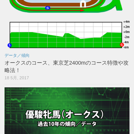
データ／傾向
オークスのコース、東京芝2400mのコース特徴や攻
略法！
18 5月, 2017