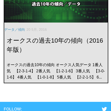
データ／傾向
20 5月, 2016
オークスの過去10年の傾向（2016
年版）
オークスの過去10年の傾向 オークス人気データ 1番人
気 【2-3-1-4】 2番人気 【1-2-1-6】 3番人気 【3-0-
1-6】 4番人気 【1-0-1-8】 5番人気 【2-2-1-5】 6...
FOLLOW: