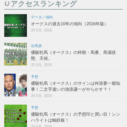
アクセスランキング
データ／傾向
オークスの過去10年の傾向（2016年版）
20 5月, 2016
出馬表
優駿牝馬（オークス）の枠順・馬番、馬場状
態、天候。
20 5月, 2016
予想
優駿牝馬（オークス）のサインは舛添要一都知
事！二文字違いの池添謙一がやらかす？！
20 5月, 2016
予想
優駿牝馬（オークス）の予想印と買い目！シン
ハライトは軸鉄板！
20 5月, 2016