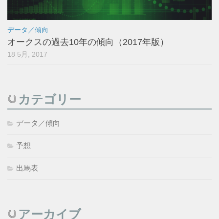
データ／傾向
オークスの過去10年の傾向（2017年版）
18 5月, 2017
カテゴリー
データ／傾向
予想
出馬表
アーカイブ